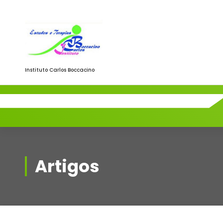
Saltar
para
o
conteúdo
Instituto Carlos Boccacino
Artigos