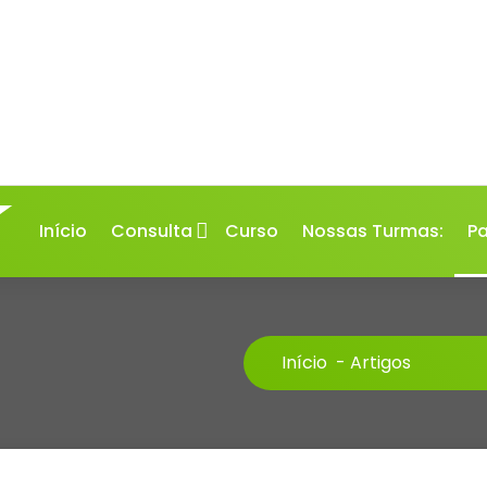
Início
Consulta
Curso
Nossas Turmas:
Pa
Início
-
Artigos