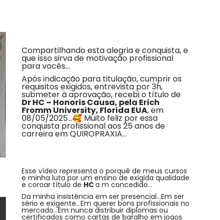
Compartilhando esta alegria e conquista, e
que isso sirva de motivação profissional
para vocês…
Após indicação para titulação, cumprir os
requisitos exigidos, entrevista por 3h,
submeter à aprovação, recebi o título de
Dr HC – Honoris Causa, pela Erich
Fromm University, Florida EUA
, em
08/05/2025…🥰 Muito feliz por essa
conquista profissional aos 25 anos de
carreira em QUIROPRAXIA…
Esse vídeo representa o porquê de meus cursos
e minha luta por um ensino de exigida qualidade
e coroar título de
HC
a m concedido…
Da minha insistência em ser presencial…Em ser
sério e exigente…Em querer bons profissionais no
mercado…Em nunca distribuir diplomas ou
certificados como cartas de baralho em jogos